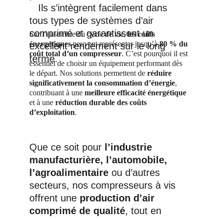
   Ils s’intègrent facilement dans 
tous types de systèmes d’air 
comprimé et garantissent un 
Sur l’ensemble du cycle de vie, 
les coûts 
énergétiques
 peuvent représenter jusqu’à 
80 % du 
excellent rendement sur le long 
coût total d’un compresseur
. C’est pourquoi il est 
terme.
essentiel de choisir un équipement performant dès 
le départ. Nos solutions permettent de 
réduire 
significativement la consommation d’énergie
, 
contribuant à une 
meilleure efficacité énergétique
et à une 
réduction durable des coûts 
d’exploitation
.
Que ce soit pour 
l’industrie 
manufacturière, l’automobile, 
l’agroalimentaire
 ou d’autres 
secteurs, nos compresseurs à vis 
offrent une 
production d’air 
comprimé de qualité
, tout en 